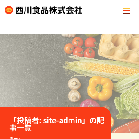
Skip
to
content
「投稿者:
site-admin
」の記
事一覧
ホーム