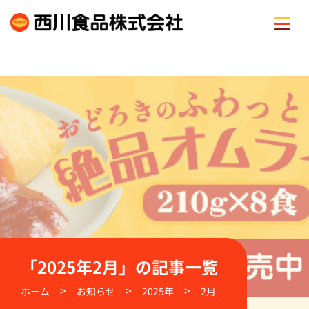
Skip
to
content
「2025年2月」の記事一覧
>
>
>
ホーム
お知らせ
2025年
2月